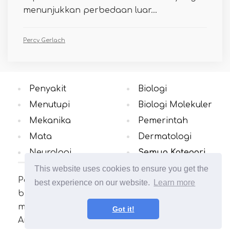
menunjukkan perbedaan luar...
Percy Gerlach
Penyakit
Biologi
Menutupi
Biologi Molekuler
Mekanika
Pemerintah
Mata
Dermatologi
Neurologi
Semua Kategori
This website uses cookies to ensure you get the
Pelajari tentang perbedaan konsep di
best experience on our website.
Learn more
bidang yang Anda minati. Banyak artikel
menarik dan bermanfaat. Perluas wawasan
Got it!
Anda