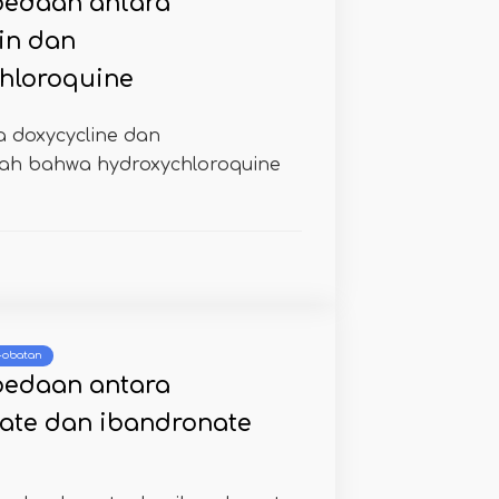
bedaan antara
lin dan
hloroquine
 doxycycline dan
lah bahwa hydroxychloroquine
 -obatan
bedaan antara
ate dan ibandronate