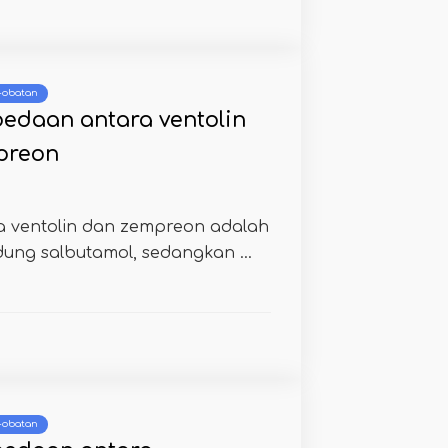
 -obatan
edaan antara ventolin
preon
 ventolin dan zempreon adalah
ng salbutamol, sedangkan ...
 -obatan