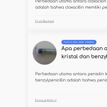
Perbedaan utama antara cloxacillin d
adalah bahwa cloxacillin memiliki p
Erick Reichert
Nutrisi dan obat -obatan
Apa perbedaan an
kristal dan benzyl
Perbedaan utama antara penisilin k
benzylpenicillin adalah bahwa penisil
Enrique Kirlin V