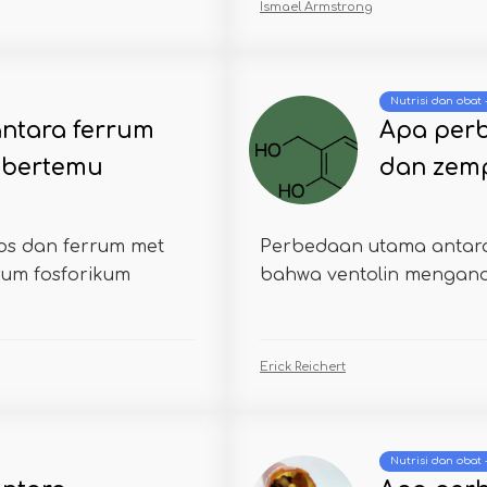
Ismael Armstrong
Nutrisi dan obat
ntara ferrum
Apa perb
 bertemu
dan zem
os dan ferrum met
Perbedaan utama antara
rum fosforikum
bahwa ventolin mengandu
Erick Reichert
Nutrisi dan obat