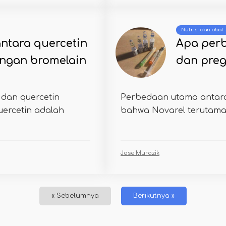
Nutrisi dan obat
ntara quercetin
Apa perb
engan bromelain
dan preg
dan quercetin
Perbedaan utama antara
ercetin adalah
bahwa Novarel terutama 
Jose Murazik
« Sebelumnya
Berikutnya »