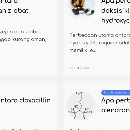
ntara
Apa per
an z-obat
doksisik
hydroxyc
zepin dan z-obat
Perbedaan utama antara
ggap kurang aman,
hydroxychloroquine ada
memiliki e...
Irving Upton
Nutrisi dan obat
tara cloxacillin
Apa per
alendron