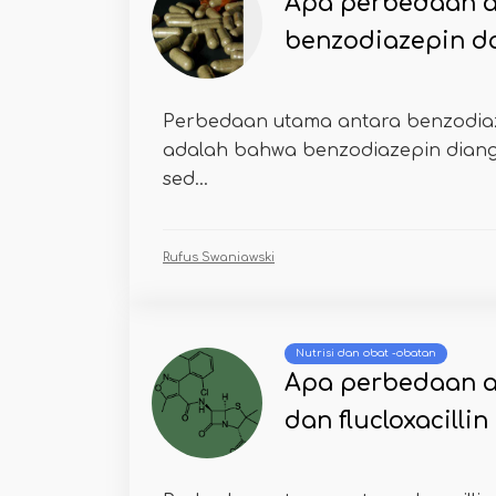
Apa perbedaan a
benzodiazepin d
Perbedaan utama antara benzodia
adalah bahwa benzodiazepin dian
sed...
Rufus Swaniawski
Nutrisi dan obat -obatan
Apa perbedaan an
dan flucloxacillin