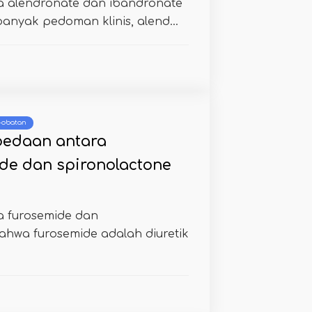
 alendronate dan ibandronate
nyak pedoman klinis, alend...
 -obatan
bedaan antara
de dan spironolactone
 furosemide dan
ahwa furosemide adalah diuretik