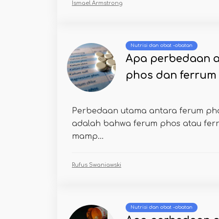
Ismael Armstrong
Nutrisi dan obat -obatan
Apa perbedaan a
phos dan ferrum
Perbedaan utama antara ferum ph
adalah bahwa ferum phos atau fer
mamp...
Rufus Swaniawski
Nutrisi dan obat -obatan