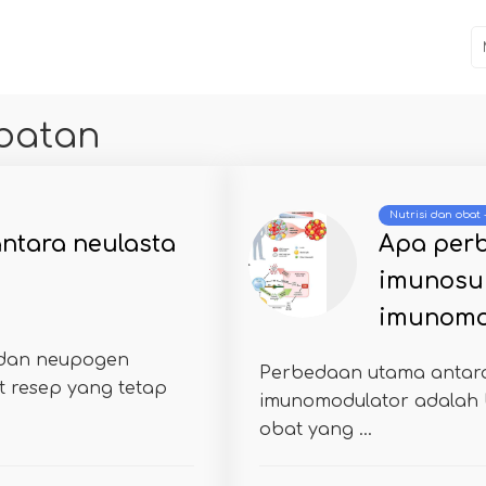
obatan
Nutrisi dan obat
ntara neulasta
Apa per
imunosu
imunomo
 dan neupogen
Perbedaan utama antar
 resep yang tetap
imunomodulator adalah
obat yang ...