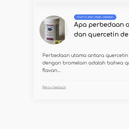
Nutrisi dan obat -obatan
Apa perbedaan a
dan quercetin d
Perbedaan utama antara quercetin 
dengan bromelain adalah bahwa qu
flavan...
Percy Gerlach