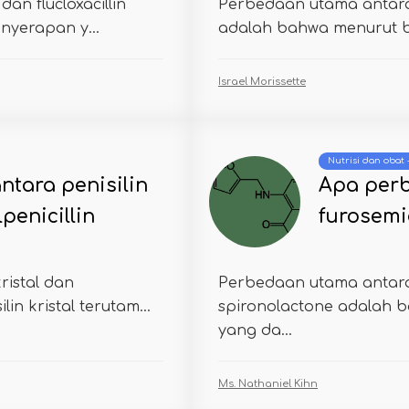
an flucloxacillin
Perbedaan utama antara
enyerapan y...
adalah bahwa menurut ba
Israel Morissette
Nutrisi dan obat
tara penisilin
Apa per
penicillin
furosemi
ristal dan
Perbedaan utama antara
in kristal terutam...
spironolactone adalah b
yang da...
Ms. Nathaniel Kihn