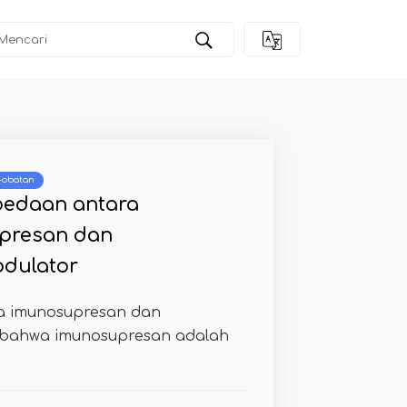
 -obatan
bedaan antara
presan dan
dulator
a imunosupresan dan
 bahwa imunosupresan adalah