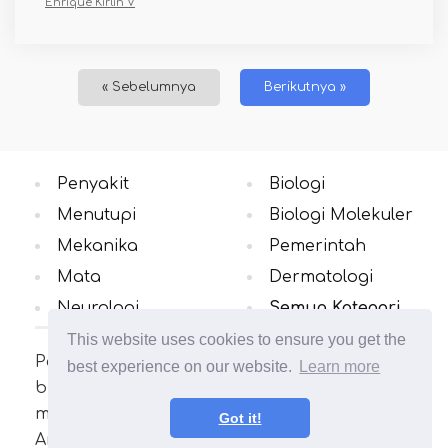
Enrique Kirlin V
« Sebelumnya
Berikutnya »
Penyakit
Biologi
Menutupi
Biologi Molekuler
Mekanika
Pemerintah
Mata
Dermatologi
Neurologi
Semua Kategori
This website uses cookies to ensure you get the
Pelajari tentang perbedaan konsep di
best experience on our website.
Learn more
bidang yang Anda minati. Banyak artikel
menarik dan bermanfaat. Perluas wawasan
Got it!
Anda