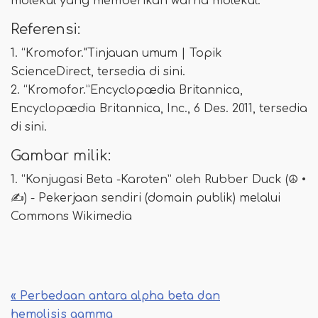
molekul yang memberikan warna molekul.
Referensi:
1. “Kromofor."Tinjauan umum | Topik
ScienceDirect, tersedia di sini.
2. “Kromofor.”Encyclopædia Britannica,
Encyclopædia Britannica, Inc., 6 Des. 2011, tersedia
di sini.
Gambar milik:
1. “Konjugasi Beta -Karoten” oleh Rubber Duck (☮ •
✍) - Pekerjaan sendiri (domain publik) melalui
Commons Wikimedia
« Perbedaan antara alpha beta dan
hemolisis gamma