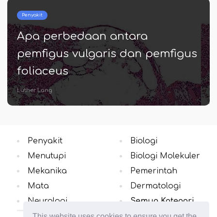
Penyakit
Apa perbedaan antara sindrom
s
hermansky-pudlak dan sindrom
chediak higashi
Alfred Luettgen
Penyakit
Biologi
Menutupi
Biologi Molekuler
Mekanika
Pemerintah
Mata
Dermatologi
Neurologi
Semua Kategori
This website uses cookies to ensure you get the