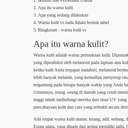
1. Ikhtisar dan Perbedaan Utama
2. Apa itu warna kulit
3. Apa yang sedang dilakukan
4. Warna kulit vs nada dalam bentuk tabel
5. Ringkasan - warna kulit vs
Apa itu warna kulit?
Warna kulit adalah warna permukaan kulit. Diputu
yang diproduksi oleh melanosit pada lapisan atas k
ketika kulit Anda terpapar matahari, melanosit ber
lebih banyak melanin, yang kemudian menyerap sina
tergantung pada berapa banyak waktu yang Anda habi
Umumnya, orang -orang di daerah yang cerah memili
tinggi untuk melindungi mereka dari sinar UV yang be
pencahayaan kulit dan cara yang terbukti secara de
Ada empat warna kulit utama: terang, adil, sedang, d
Eropa utara, yang dingin dan sering memiliki salju.