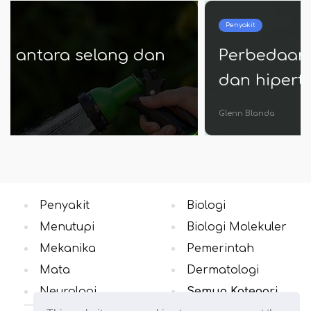
Penyakit
Perbedaan antara hipotermia
dan hipertermia
Glenn Blanda
Penyakit
Biologi
Menutupi
Biologi Molekuler
Mekanika
Pemerintah
Mata
Dermatologi
Neurologi
Semua Kategori