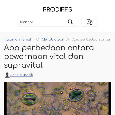
PRODIFFS
Halaman rumah
Mikrobiologi
Apa perbedaan antara p
Apa perbedaan antara
pewarnaan vital dan
supravital
Jose Murazik