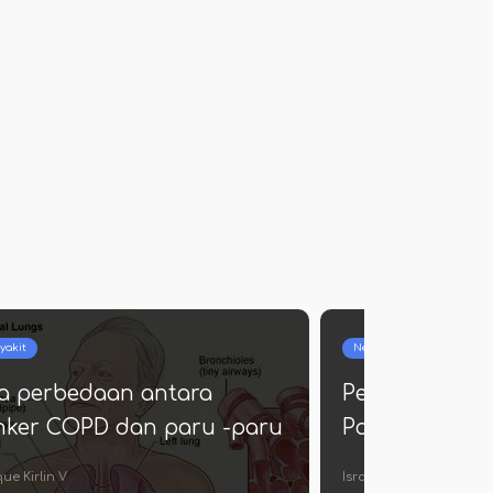
yakit
Neurologi
a perbedaan antara
Perbedaan an
nker COPD dan paru -paru
Parkinson da
ue Kirlin V
Israel Morissette