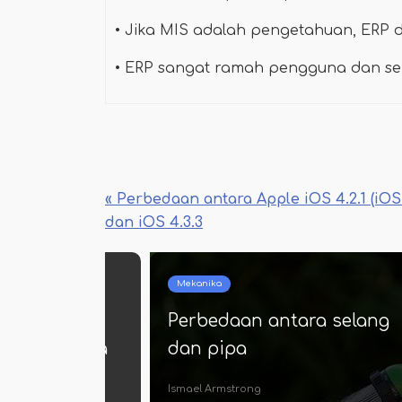
• Jika MIS adalah pengetahuan, ERP 
• ERP sangat ramah pengguna dan seb
« Perbedaan antara Apple iOS 4.2.1 (iOS 
dan iOS 4.3.3
Mekanika
 antara
Perbedaan antara selang
dan neuroma
dan pipa
Ismael Armstrong