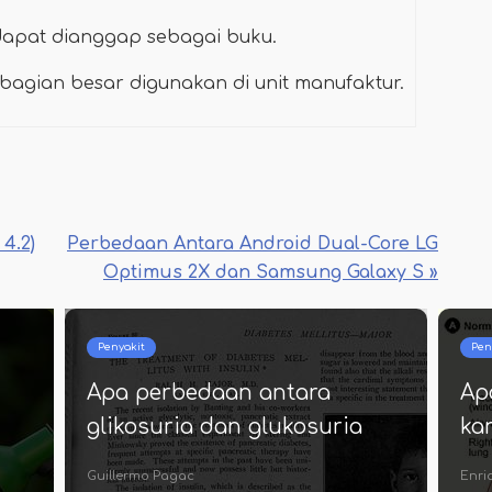
dapat dianggap sebagai buku.
agian besar digunakan di unit manufaktur.
4.2)
Perbedaan Antara Android Dual-Core LG
Optimus 2X dan Samsung Galaxy S »
Penyakit
Pen
Apa perbedaan antara
Ap
glikosuria dan glukosuria
ka
Guillermo Pagac
Enriq