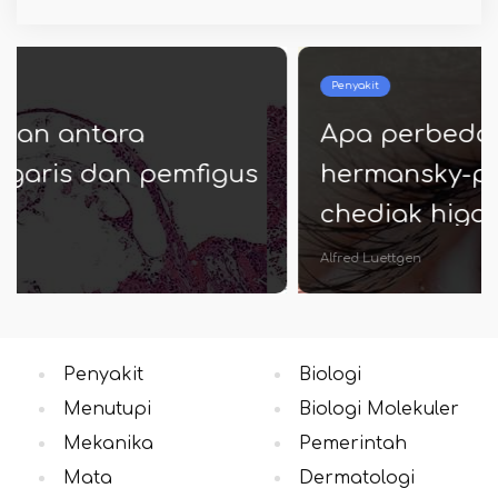
Penyakit
Apa perbedaan antara sindrom
hermansky-pudlak dan sindrom
chediak higashi
Alfred Luettgen
Penyakit
Biologi
Menutupi
Biologi Molekuler
Mekanika
Pemerintah
Mata
Dermatologi