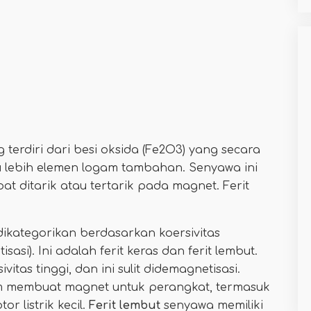
 terdiri dari besi oksida (Fe2O3) yang secara
u lebih elemen logam tambahan. Senyawa ini
pat ditarik atau tertarik pada magnet. Ferit
ikategorikan berdasarkan koersivitas
asi). Ini adalah ferit keras dan ferit lembut.
tas tinggi, dan ini sulit didemagnetisasi.
dalam membuat magnet untuk perangkat, termasuk
r listrik kecil.
Ferit lembut
senyawa memiliki