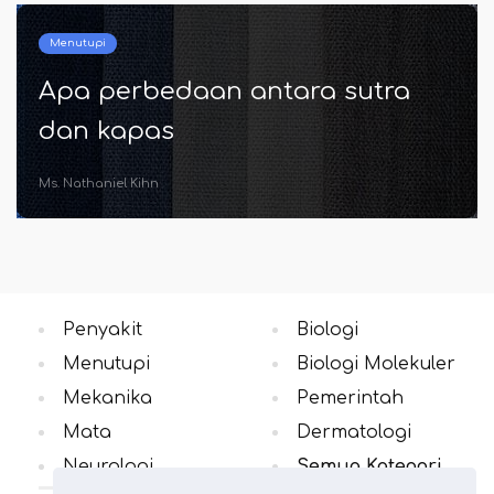
Penyakit
antara sutra
Apa perbedaan a
COPD dan paru -
Enrique Kirlin V
Penyakit
Biologi
Menutupi
Biologi Molekuler
Mekanika
Pemerintah
Mata
Dermatologi
Neurologi
Semua Kategori